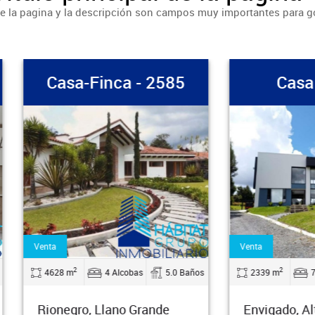
 de la pagina y la descripción son campos muy importantes para 
asa-Finca - 2585
Casa - 1810
Venta
2
2
8 m
4 Alcobas
5.0 Baños
2339 m
7 Alcobas
negro, Llano Grande
Envigado, Alto De Las