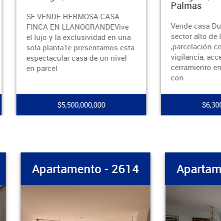
Palmas
VENDE HERMOSA CASA
Vende casa Duplex en envi
CA EN LLANOGRANDEVive
sector alto de las palmas
ujo y la exclusividad en una
,parcelación cerrada con
 plantaTe presentamos esta
vigilancia, acceso pavimen
ctacular casa de un nivel
cerramiento en malla corred
arcel
con
$5,500,000,000
$6,300,000,000
artamento - 2614
Apartamento - 2