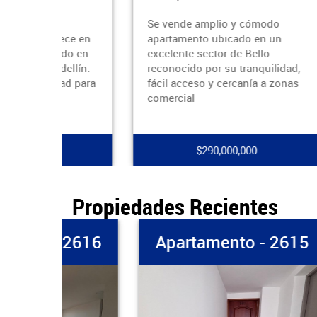
Se vende amplio y cómodo
SE 
ece en
apartamento ubicado en un
FIN
ado en
excelente sector de Bello
el l
ellín.
reconocido por su tranquilidad,
sola
ad para
fácil acceso y cercanía a zonas
espe
comercial
en p
$290,000,000
Propiedades Recientes
 2616
Apartamento - 2615
Ap