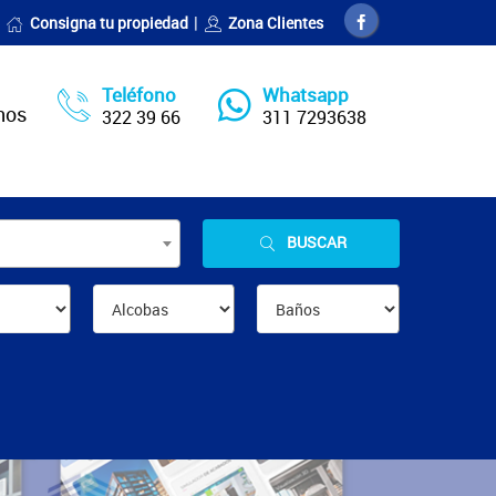
Consigna tu propiedad
Zona Clientes
Teléfono
Whatsapp
nos
322 39 66
311 7293638
BUSCAR