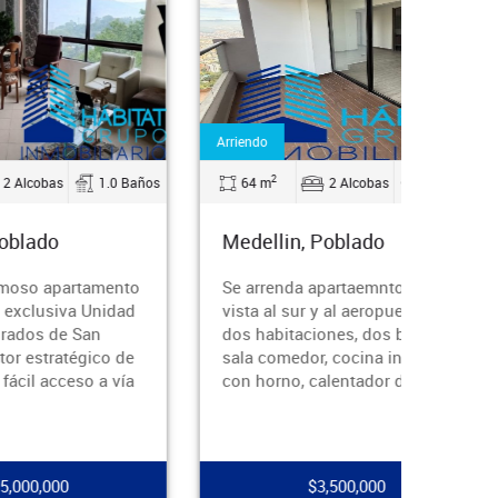
Arriendo
Venta
2
2
1.0 Baños
64 m
2 Alcobas
2.0 Baños
80 m
Medellin, Poblado
Medel
ento
Se arrenda apartaemnto con
Se ven
idad
vista al sur y al aeropuerto con
aparta
dos habitaciones, dos baños,
excelen
o de
sala comedor, cocina integral
los ber
 vía
con horno, calentador de agua,
tranqui
cercan
$3,500,000