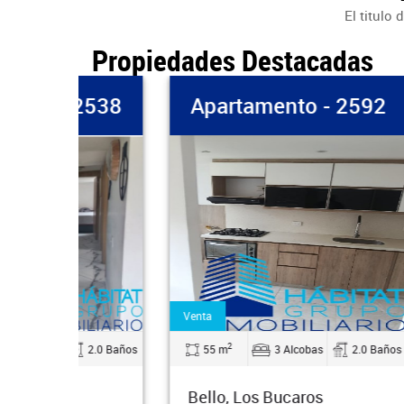
El titulo
Propiedades Destacadas
 2538
Apartamento - 2592
C
Venta
Venta
2
2.0 Baños
55 m
3 Alcobas
2.0 Baños
462
Bello, Los Bucaros
Rio