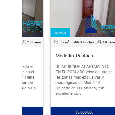
Arriendo
Arrien
2
2.0 Baños
137 m
3 Alcobas
2.0 Baños
74
Medellin, Poblado
Med
ado en
SE ARRIENDA APARTAMENTO
¡Se 
 en el
EN EL POBLADO ¡Vive en una de
apar
 Tiene
las zonas más exclusivas y
Verd
ón de
estratégicas de Medellín! -
Piet
udio.Co
Ubicado en El Poblado, con
dist
excelente ubic
clós
$5,000,000