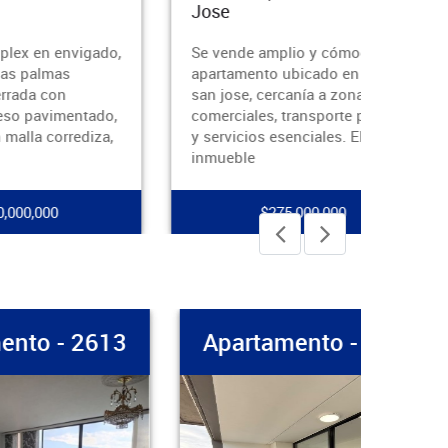
Jose
Vende 
gado,
Se vende amplio y cómodo
unidad
apartamento ubicado en la loma
ana , c
san jose, cercanía a zonas
sala co
tado,
comerciales, transporte público
segurid
iza,
y servicios esenciales. El
red
inmueble
$275,000,000
613
Apartamento - 2612
Apa