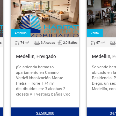
do
Venta
2
2
 m
3 Alcobas
2.0 Baños
67 m
2 Alcobas
ellin, Envigado
Medellin, Poblado
arrienda hermoso
Se vende hermoso apartam
tamento en Camino
ubicado en la exclusiva Un
e!Urbanización Monte
Residencial Prados de San
ra – Torre 1 74 m²
Diego, un sector estratégic
ribuidos en: 3 alcobas 2
Medellín, con fácil acceso a
ets y 1 vestier2 baños Coc
$3,500,000
$475,000,000