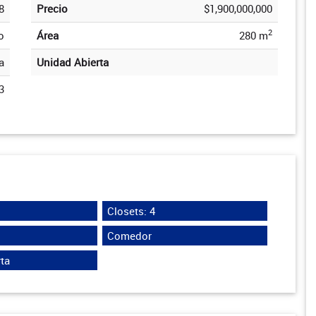
8
Precio
$1,900,000,000
2
o
Área
280 m
a
Unidad Abierta
3
Closets: 4
Comedor
ta