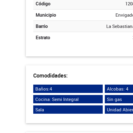
Código
120
Municipio
Envigad
Barrio
La Sebastian
Estrato
Comodidades:
Baños:4
Alcobas: 4
Cocina: Semi Integral
Sin gas
Sala
Unidad Abier