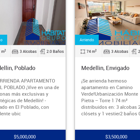
do
Venta
2
2
 m
3 Alcobas
2.0 Baños
67 m
2 Alcobas
ellin, Envigado
Medellin, Poblado
arrienda hermoso
Se vende hermoso apartam
tamento en Camino
ubicado en la exclusiva Un
e!Urbanización Monte
Residencial Prados de San
ra – Torre 1 74 m²
Diego, un sector estratégic
ribuidos en: 3 alcobas 2
Medellín, con fácil acceso a
ets y 1 vestier2 baños Coc
$3,500,000
$475,000,000