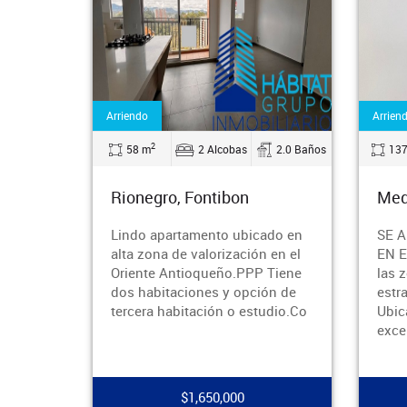
Arriendo
Arrien
2
2.0 Baños
137 m
3 Alcobas
2.0 Baños
74
Medellin, Poblado
Med
ado en
SE ARRIENDA APARTAMENTO
¡Se 
 en el
EN EL POBLADO ¡Vive en una de
apar
 Tiene
las zonas más exclusivas y
Verd
ón de
estratégicas de Medellín! -
Piet
udio.Co
Ubicado en El Poblado, con
dist
excelente ubic
clós
$5,000,000