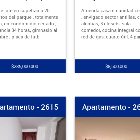
enda casa en unidad cerrada
Vende amplia y hermosa ca
igado sector antillas, con 3
sector laureles , con 3 alco
as, 3 closets, sala
closets, alcoba de servicio,
dor, cocina integral con
salas, comedor
e gas, cuarto útil, 4 par
independiente,cocina integ
con red de
$8,500,000
$950,000,000
artamento - 2614
Apartamento - 2