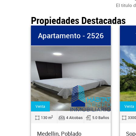
El titulo
Propiedades Destacadas
 2526
Terreno - 1990
Ap
Venta
Arrien
2
5.0 Baños
33000 m
0 Alcobas
0.0 Baños
180
Sopetran, Parque Sopetran
Env