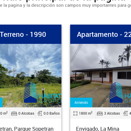
 de la pagina y la descripción son campos muy importantes para 
artamento - 2275
Casa - 2044
do
Venta
2
2
0 m
3 Alcobas
4.0 Baños
192 m
3 Alcobas
igado, La Mina
Medellin, Laureles