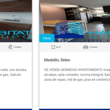
Venta
2
64 m
3 Alcobas
2.0 Baños
Medellín, Belen
SE VENDE HERMOSO APARTAMENTO Area 64.7 mtrs 3
alcobas, sala comedor, cocina integral, balcón, 2 baños,
zona de ropas, red de gas, piso en cerámica P