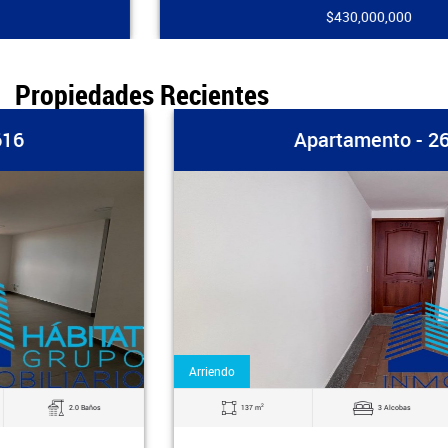
$430,000,000
Propiedades Recientes
Apartamento - 2615
Arriendo
2
137 m
3 Alcobas
2.0 Baños