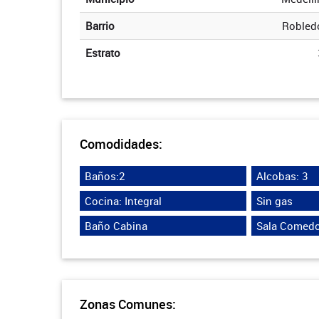
Barrio
Robled
Estrato
Comodidades:
Baños:2
Alcobas: 3
Cocina: Integral
Sin gas
Baño Cabina
Sala Comedo
Zonas Comunes: