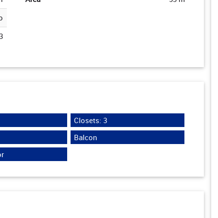
o
3
Closets: 3
Balcon
r