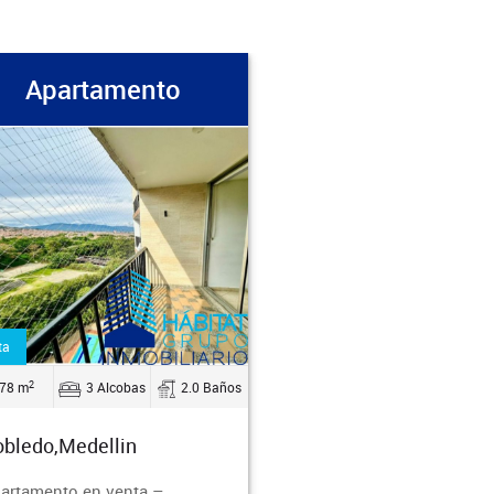
Apartamento
ta
2
78 m
3 Alcobas
2.0 Baños
bledo,Medellin
artamento en venta –