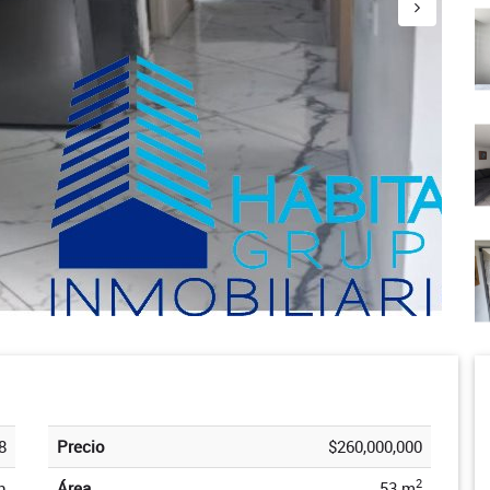
8
Precio
$260,000,000
2
n
Área
53 m