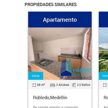
PROPIEDADES SIMILARES
Apartamento
Venta
Ven
2
68 m
3 Alcobas
2.0 Baños
Robledo,Medellin
Ro
Se vende amplio y cómodo
Ap