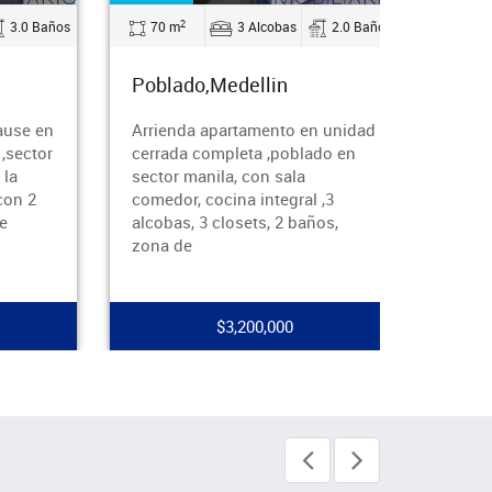
2
2.0 Baños
75 m
3 Alcobas
2.0 Baños
112
Poblado,Medellin
Pob
 unidad
Arrienda apartamento en
Arri
do en
poblado ,unidad cerrada
cerra
completa ,sector ciudad del río ,
de lo
,3
con 3 alcobas , 3 closets sala
3 clo
os,
comedor , cocina integral con
, coc
red de
$4,100,000