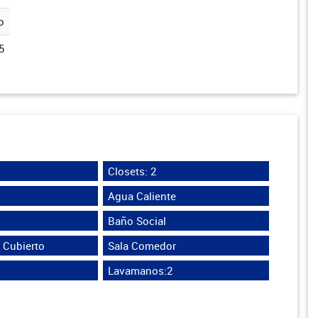
o
5
Closets: 2
Agua Caliente
Baño Social
 Cubierto
Sala Comedor
Lavamanos:2