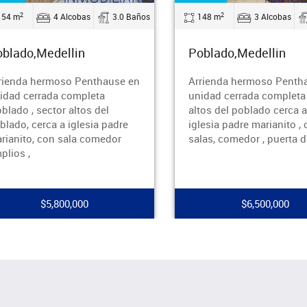
2
2
148 m
3 Alcobas
3.0 Baños
70 m
3 Alcobas
blado,Medellin
Poblado,Medellin
rienda hermoso Penthause en
Arrienda apartamento en
idad cerrada completa ,sector
cerrada completa ,pobla
tos del poblado cerca a la
sector manila, con sala
lesia padre marianito , con 2
comedor, cocina integral 
las, comedor , puerta de
alcobas, 3 closets, 2 bañ
zona de
$6,500,000
$3,200,000