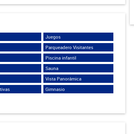
Juegos
Parqueadero Visitantes
Piscina infantil
Sauna
Vista Panorámica
tivas
Gimnasio