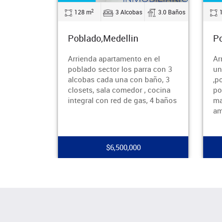
2
3.0 Baños
154 m
4 Alcobas
3.0 Baños
Poblado,Medellin
Po
en el
Arrienda hermoso Penthause en
Ar
ra con 3
unidad cerrada completa
un
baño, 3
,poblado , sector altos del
al
, cocina
poblado, cerca a iglesia padre
ig
s, 4 baños
marianito, con sala comedor
sa
amplios ,
$5,800,000