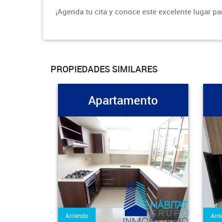
¡Agenda tu cita y conoce este excelente lugar par
PROPIEDADES SIMILARES
nto
Apartamento
Arriendo
Arri