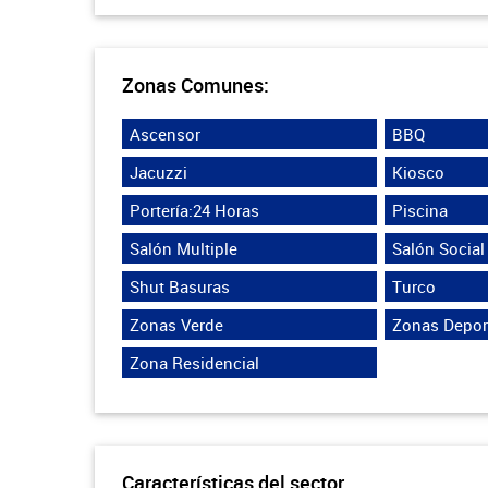
Zonas Comunes:
Ascensor
BBQ
Jacuzzi
Kiosco
Portería:24 Horas
Piscina
Salón Multiple
Salón Social
Shut Basuras
Turco
Zonas Verde
Zonas Depor
Zona Residencial
Características del sector