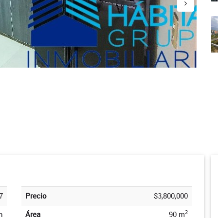
7
Precio
$3,800,000
2
n
Área
90 m