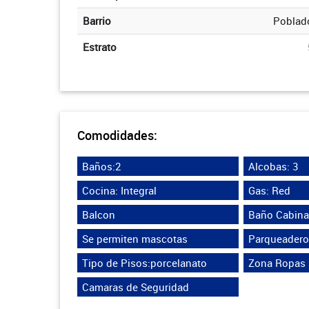
Barrio
Poblad
Estrato
Comodidades:
Baños:2
Alcobas: 3
Cocina: Integral
Gas: Red
Balcon
Baño Cabina
Se permiten mascotas
Parqueadero
Tipo de Pisos:porcelanato
Zona Ropas
Camaras de Seguridad