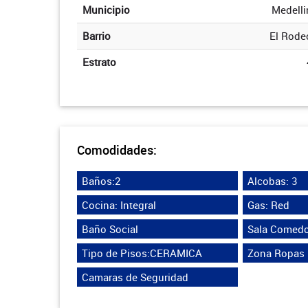
Municipio
Medelli
Barrio
El Rode
Estrato
Comodidades:
Baños:2
Alcobas: 3
Cocina: Integral
Gas: Red
Baño Social
Sala Comedo
Tipo de Pisos:CERAMICA
Zona Ropas
Camaras de Seguridad