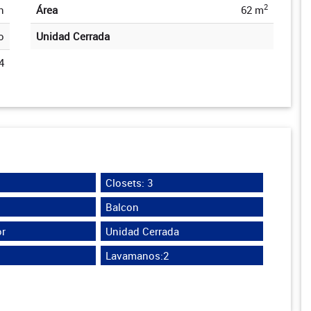
2
n
Área
62 m
o
Unidad Cerrada
4
Closets: 3
Balcon
r
Unidad Cerrada
Lavamanos:2