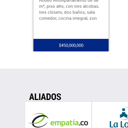
Rodeo AltoApartamento de 68
m², piso alto, con tres alcobas,
tres clósets, dos baños, sala
comedor, cocina integral, zon
$450,000,000
ALIADOS