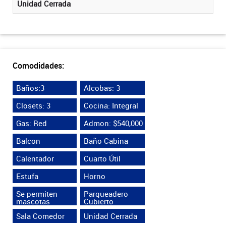
Unidad Cerrada
Comodidades:
Baños:3
Alcobas: 3
Closets: 3
Cocina: Integral
Gas: Red
Admon: $540,000
Balcon
Baño Cabina
Calentador
Cuarto Útil
Estufa
Horno
Se permiten
Parqueadero
mascotas
Cubierto
Sala Comedor
Unidad Cerrada