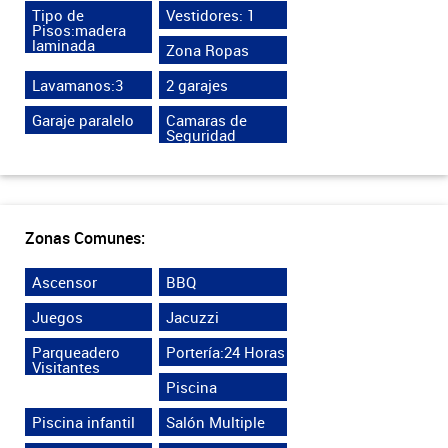
Tipo de
Vestidores: 1
Pisos:madera
laminada
Zona Ropas
Lavamanos:3
2 garajes
Garaje paralelo
Camaras de
Seguridad
Zonas Comunes:
Ascensor
BBQ
Juegos
Jacuzzi
Parqueadero
Portería:24 Horas
Visitantes
Piscina
Piscina infantil
Salón Multiple