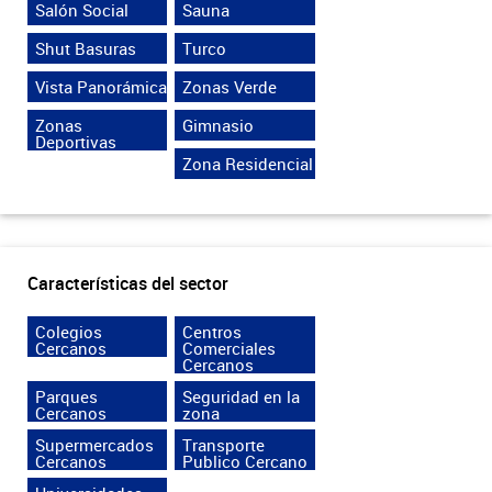
Salón Social
Sauna
Shut Basuras
Turco
Vista Panorámica
Zonas Verde
Zonas
Gimnasio
Deportivas
Zona Residencial
Características del sector
Colegios
Centros
Cercanos
Comerciales
Cercanos
Parques
Seguridad en la
Cercanos
zona
Supermercados
Transporte
Cercanos
Publico Cercano