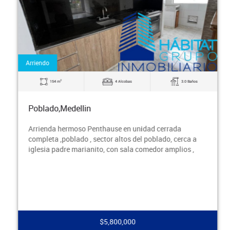
Arriendo
2
154 m
4 Alcobas
3.0 Baños
Poblado,Medellin
Arrienda hermoso Penthause en unidad cerrada
completa ,poblado , sector altos del poblado, cerca a
iglesia padre marianito, con sala comedor amplios ,
$5,800,000